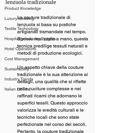
lenzuola tradizionale
Product Knowledge
La couture tradizionale di 
Luxury Bedding
lenzuola si basa su pratiche 
Textile Technology
artigianali tramandate nel tempo. 
Spesso realizzata a mano, questa 
Hospitality Industry Insights
tecnica predilige tessuti naturali e 
Hotel Operations
metodi di produzione ecologici.
Cost Management
Un aspetto chiave della couture 
Sustainability
tradizionale è la sua attenzione ai 
Industry Trends
dettagli, una qualità che si riflette 
nelle cuciture complesse e nei 
Italian Linens
raffinati ricami che adornano le 
superfici tessili. Questo approccio 
valorizza le eredità culturali e le 
tecniche locali che sono state 
perfezionate nel corso dei secoli. 
Pertanto, la couture tradizionale 