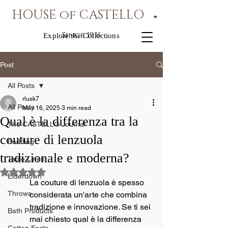
HOUSE of CASTELLO
®
Since 1935
Explore the Collections
Post
All Posts
rlusk7
All Posts
May 16, 2025
3 min read
Qual è la differenza tra la
The CASTELLO Journal
couture di lenzuola
Bedding
tradizionale e moderna?
Table Linen
Rated NaN out of 5 stars.
Eiderdown
La couture di lenzuola è spesso 
Throws
considerata un'arte che combina 
tradizione e innovazione. Se ti sei 
Bath Products
mai chiesto qual è la differenza 