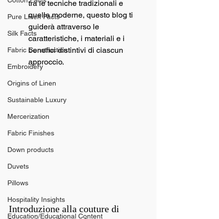
Cotton Facts
tra le tecniche tradizionali e 
quelle moderne, questo blog ti 
Pure Linen Facts
guiderà attraverso le 
Silk Facts
caratteristiche, i materiali e i 
benefici distintivi di ciascun 
Fabric Construction
approccio.
Embroidery
Origins of Linen
Sustainable Luxury
Mercerization
Fabric Finishes
Down products
Duvets
Pillows
Hospitality Insights
Introduzione alla couture di 
Education/Educational Content